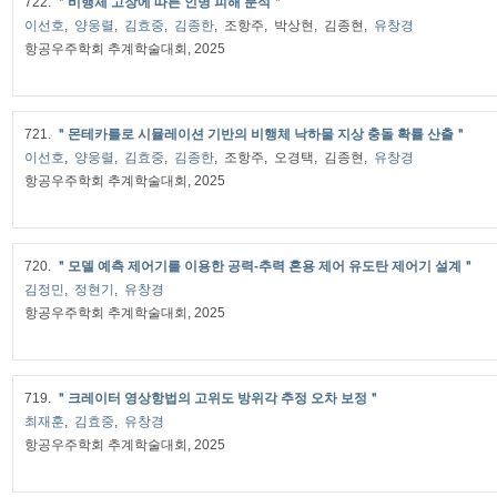
722.
＂비행체 고장에 따른 인명 피해 분석＂
이선호
,
양웅렬
,
김효중
,
김종한
, 조항주, 박상현, 김종현,
유창경
항공우주학회 추계학술대회, 2025
721.
＂몬테카를로 시뮬레이션 기반의 비행체 낙하물 지상 충돌 확률 산출＂
이선호
,
양웅렬
,
김효중
,
김종한
, 조항주, 오경택, 김종현,
유창경
항공우주학회 추계학술대회, 2025
720.
＂모델 예측 제어기를 이용한 공력-추력 혼용 제어 유도탄 제어기 설계＂
김정민
,
정현기
,
유창경
항공우주학회 추계학술대회, 2025
719.
＂크레이터 영상항법의 고위도 방위각 추정 오차 보정＂
최재훈
,
김효중
,
유창경
항공우주학회 추계학술대회, 2025