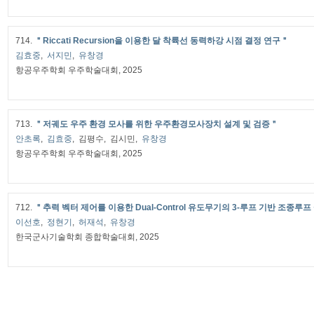
714.
＂Riccati Recursion을 이용한 달 착륙선 동력하강 시점 결정 연구＂
김효중
,
서지민
,
유창경
항공우주학회 우주학술대회, 2025
713.
＂저궤도 우주 환경 모사를 위한 우주환경모사장치 설계 및 검증＂
안초록
,
김효중
, 김평수, 김시민,
유창경
항공우주학회 우주학술대회, 2025
712.
＂추력 벡터 제어를 이용한 Dual-Control 유도무기의 3-루프 기반 조종루
이선호
,
정현기
,
허재석
,
유창경
한국군사기술학회 종합학술대회, 2025