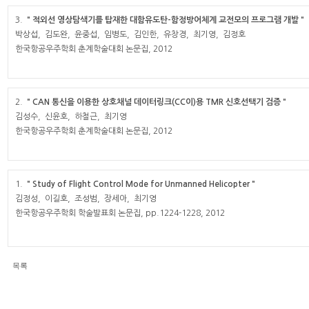
3.
＂적외선 영상탐색기를 탑재한 대함유도탄-함정방어체계 교전모의 프로그램 개발＂
박상섭
, 김도완, 윤중섭, 임병도, 김인한,
유창경
,
최기영
, 김정호
한국항공우주학회 춘계학술대회 논문집, 2012
2.
＂CAN 통신을 이용한 상호채널 데이터링크(CC이)용 TMR 신호선택기 검증＂
김성수, 신윤호, 하철근,
최기영
한국항공우주학회 춘계학술대회 논문집, 2012
1.
＂Study of Flight Control Mode for Unmanned Helicopter＂
김정성
, 이길호,
조성범
, 장세아,
최기영
한국항공우주학회 학술발표회 논문집, pp.1224-1228, 2012
목록