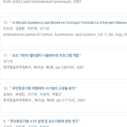
KSAS-JSASS Joint International Symposium, 2007
12.
＂A Missile Guidance Law Based on Sontag’s Formula to Intercept Mane
유창경
, 김윤환, 탁민제,
최기영
International Journal of Control, Automation, and Systems, Vol. 5, No. 4 pp.
11.
＂요소 기반의 헬리콥터 시뮬레이션 프로그램 개발＂
최기영
한국항공우주학회지, 제35권, 제6호, pp.548-555, 2007
10.
＂무인항공기용 비행제어 시스템의 고장율 분석＂
김성수, 오태인,
최기영
,
박춘배
, 하철근
한국항공우주학회지 , 제35권, 제6호, pp.517-525, 2007
9.
＂무인항공기용 ATR 설계 및 온도시험에 관한 연구＂