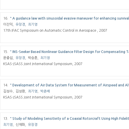
16.
＂A guidance law with sinusoidal evasive maneuver for enhancing survivabi
이진익,
유창경
,
최기영
17th IFAC Symposium on Automatic Control in Aerospace , 2007
15.
＂INS-Seeker Based Nonlinear Guidance Filter Design for Compensating T
윤중섭,
유창경
, 박승훈,
최기영
KSAS-JSASS Joint International Symposium, 2007
14.
＂Development of Air Data System for Measurement of Airspeed and A
김성수, 김성환,
최기영
,
박춘배
KSAS-JSASS Joint International Symposium, 2007
13.
＂Study of Modeling Sensitivity of a Coaxial Rotorcraft Using High Fidel
최기영
, 신재화,
유창경