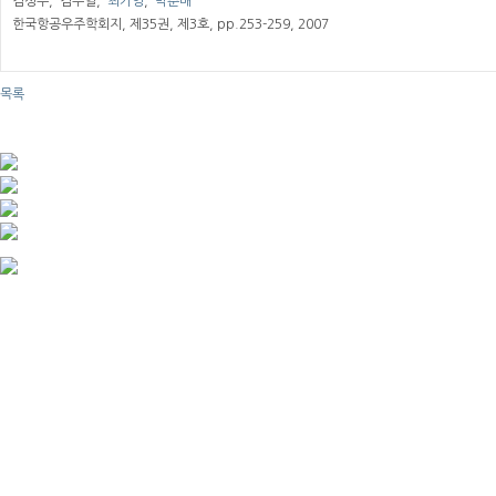
김성수, 김두열,
최기영
,
박춘배
한국항공우주학회지, 제35권, 제3호, pp.253-259, 2007
목록