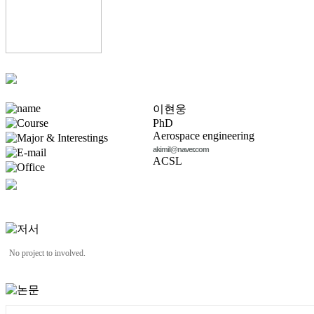
이현웅
PhD
Aerospace engineering
akimil@naver.com
ACSL
No project to involved.