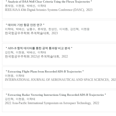
＂Analysis of DAA Well Clear Criteria Using the Flown Trajectories＂
,
,
,
류재영
이현웅
박배선
이학태
IEEE/AIAA 43th Digital Avionics Systems Conference (DASC), 2023
＂데이터 기반 항공 안전 연구＂
,
,
,
,
,
,
,
이학태
박배선
남홍수
류재영
한성민
이석환
강진혁
이현웅
한국항공우주학회 추계학술대회, 2023
＂ADS-B 항적 데이터를 통한 공역 통과량 비교 분석＂
,
,
,
강진혁
이현웅
박배선
이학태
한국항공우주학회 2022년 추계학술대회, 2022
＂Extracting Flight Plans from Recorded ADS-B Trajectories＂
,
이현웅
이학태
INTERNATIONAL JOURNAL OF AERONAUTICAL AND SPACE SCIENCES, 202
＂Extracting Radar Vectoring Instructions Using Recorded ADS-B Trajectories＂
,
,
강진혁
이현웅
이학태
2022 Asia-Pacific International Symposium on Aerospace Technology, 2022