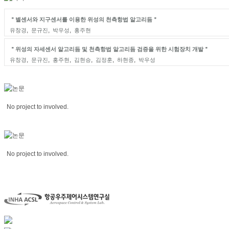
＂별센서와 지구센서를 이용한 위성의 천측항법 알고리듬＂
,
,
,
유창경
문규진
박우성
홍주현
＂위성의 자세센서 알고리듬 및 천측항법 알고리듬 검증을 위한 시험장치 개발＂
,
,
,
,
,
,
유창경
문규진
홍주현
김현승
김정훈
하현종
박우성
No project to involved.
No project to involved.