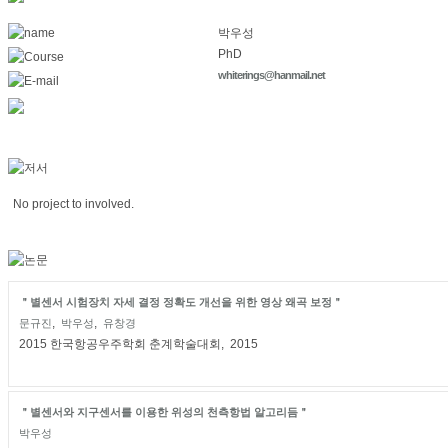
박우성
PhD
whiterings@hanmail.net
No project to involved.
＂별센서 시험장치 자세 결정 정확도 개선을 위한 영상 왜곡 보정＂
,
,
문규진
박우성
유창경
2015 한국항공우주학회 춘계학술대회, 2015
＂별센서와 지구센서를 이용한 위성의 천측항법 알고리듬＂
박우성