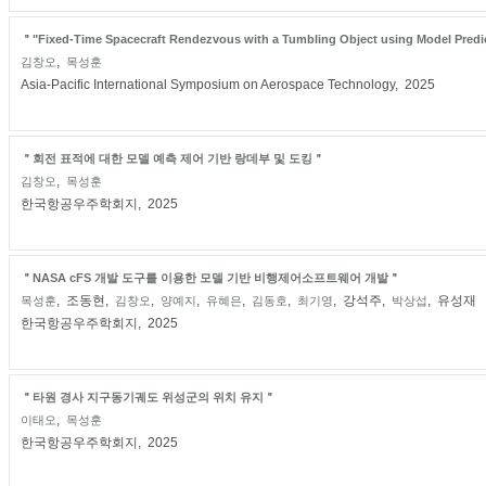
＂"Fixed-Time Spacecraft Rendezvous with a Tumbling Object using Model Predi
,
김창오
목성훈
Asia-Pacific International Symposium on Aerospace Technology, 2025
＂회전 표적에 대한 모델 예측 제어 기반 랑데부 및 도킹＂
,
김창오
목성훈
한국항공우주학회지, 2025
＂NASA cFS 개발 도구를 이용한 모델 기반 비행제어소프트웨어 개발＂
, 조동현,
,
,
,
,
, 강석주,
, 유성재
목성훈
김창오
양예지
유혜은
김동호
최기영
박상섭
한국항공우주학회지, 2025
＂타원 경사 지구동기궤도 위성군의 위치 유지＂
,
이태오
목성훈
한국항공우주학회지, 2025